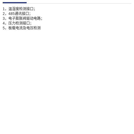
1，温湿度检测接口；
2，485通讯接口；
3，电子膨胀阀驱动电路；
4，压力检测接口；
5，板载电流及电压检测